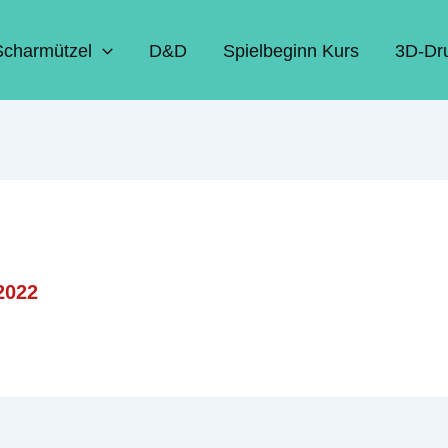
Scharmützel
D&D
Spielbeginn Kurs
3D-Dr
2022