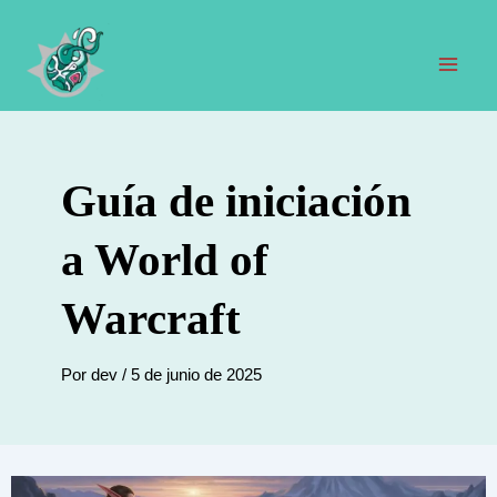
Ir
al
contenido
Men
prin
Guía de iniciación
a World of
Warcraft
Por
dev
/
5 de junio de 2025