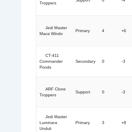
Troppers
Jedi Master
Primary
4
+6
Mace Windo
CT-411
Commander
Secondary
0
-3
Ponds
ARF Clone
Support
0
-3
Troppers
Jedi Master
Luminara
Primary
3
+8
Unduli