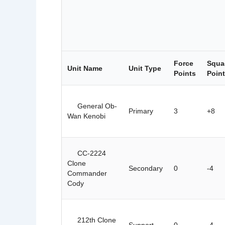
c
c
i
o
n
e
s
Force
Squa
Unit Name
Unit Type
Points
Poin
General Ob-
Primary
3
+8
Wan Kenobi
CC-2224
Clone
Secondary
0
-4
Commander
Cody
212th Clone
Support
0
-4