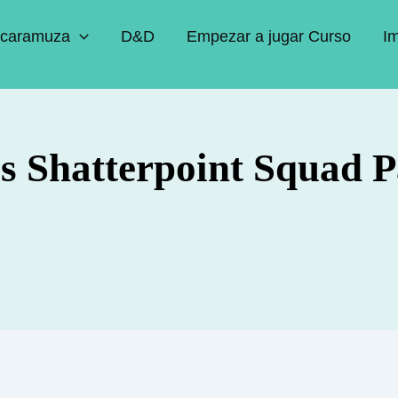
caramuza
D&D
Empezar a jugar Curso
I
s Shatterpoint Squad P