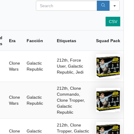
S
e
a
r
CSV
c
h
d
Era
Facción
Etiquetas
Squad Pack
ts
212th, Force
Clone
Galactic
User, Galactic
Wars
Republic
Republic, Jedi
212th, Clone
Commando,
Clone
Galactic
Clone Tropper,
Wars
Republic
Galactic
Republic
212th, Clone
Clone
Galactic
Tropper, Galactic