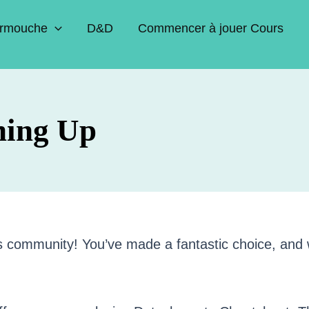
rmouche
D&D
Commencer à jouer Cours
ning Up
s community! You’ve made a fantastic choice, and w