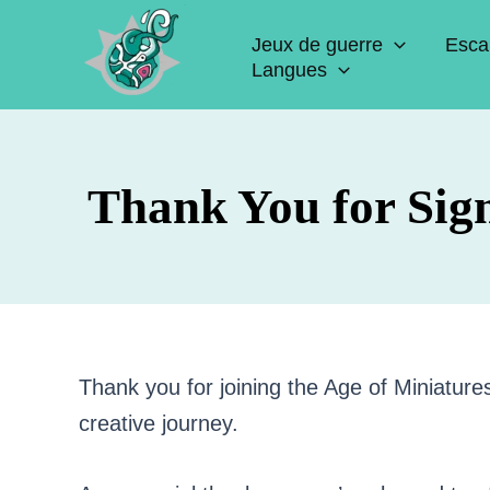
Aller
Jeux de guerre
Esca
au
Langues
contenu
Thank You for Sig
Thank you for joining the Age of Miniature
creative journey.