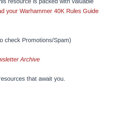
is resource is packed with valuable
d your Warhammer 40K Rules Guide
 to check Promotions/Spam)
sletter Archive
 resources that await you.