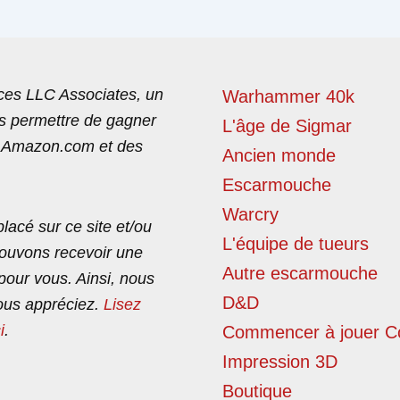
es LLC Associates, un
Warhammer 40k
us permettre de gagner
L'âge de Sigmar
c Amazon.com et des
Ancien monde
Escarmouche
Warcry
lacé sur ce site et/ou
L'équipe de tueurs
pouvons recevoir une
Autre escarmouche
pour vous. Ainsi, nous
D&D
ous appréciez.
Lisez
i
.
Commencer à jouer C
Impression 3D
Boutique