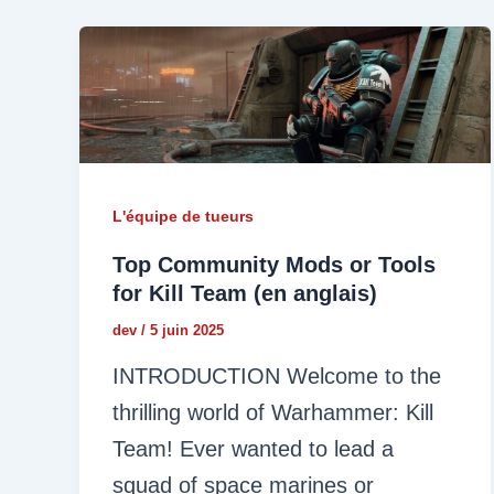
L'équipe de tueurs
Top Community Mods or Tools
for Kill Team (en anglais)
dev
/
5 juin 2025
INTRODUCTION Welcome to the
thrilling world of Warhammer: Kill
Team! Ever wanted to lead a
squad of space marines or