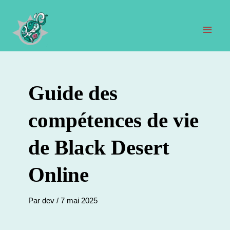
Aller
au
contenu
Men
prin
Guide des
compétences de vie
de Black Desert
Online
Par
dev
/
7 mai 2025