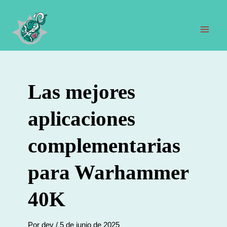
Ir
al
contenido
Men
prin
Las mejores
aplicaciones
complementarias
para Warhammer
40K
Por
dev
/
5 de junio de 2025