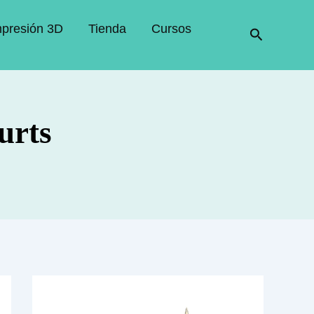
mpresión 3D
Tienda
Cursos
Buscar
urts