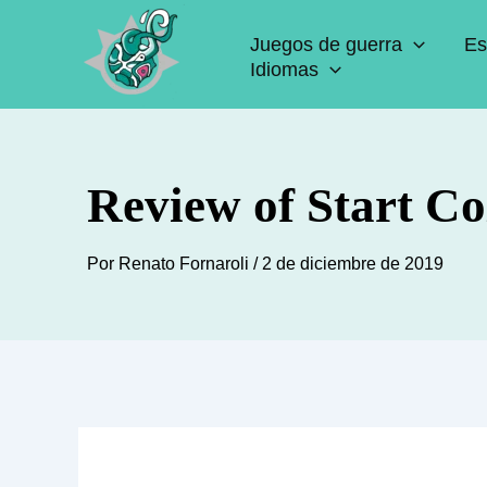
Ir
Juegos de guerra
Es
al
Idiomas
contenido
Review of Start Co
Por
Renato Fornaroli
/
2 de diciembre de 2019