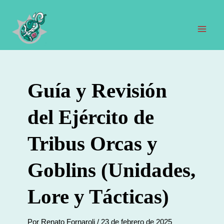
Ir
al
contenido
Men
prin
Guía y Revisión
del Ejército de
Tribus Orcas y
Goblins (Unidades,
Lore y Tácticas)
Por
Renato Fornaroli
/
23 de febrero de 2025